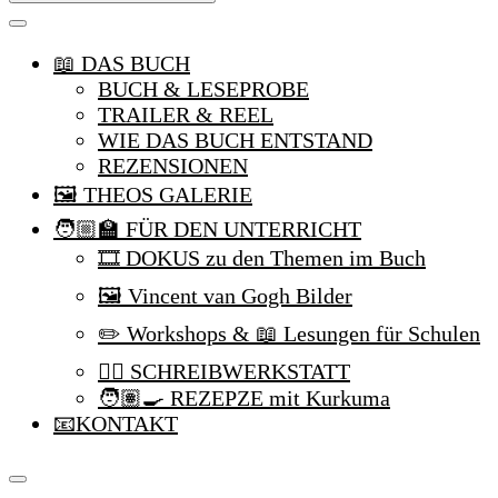
Kurkuma
und
ich
📖 DAS BUCH
BUCH & LESEPROBE
TRAILER & REEL
WIE DAS BUCH ENTSTAND
REZENSIONEN
🖼️ THEOS GALERIE
🧑🏼‍🏫 FÜR DEN UNTERRICHT
🎞️ DOKUS zu den Themen im Buch
🖼️ Vincent van Gogh Bilder
✏️ Workshops & 📖 Lesungen für Schulen
✍🏼 SCHREIBWERKSTATT
🧑🏽‍🍳 REZEPZE mit Kurkuma
📧KONTAKT