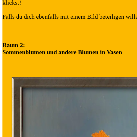
klickst!
Falls du dich ebenfalls mit einem Bild beteiligen will
Raum 2:
Sommenblumen und andere Blumen in Vasen