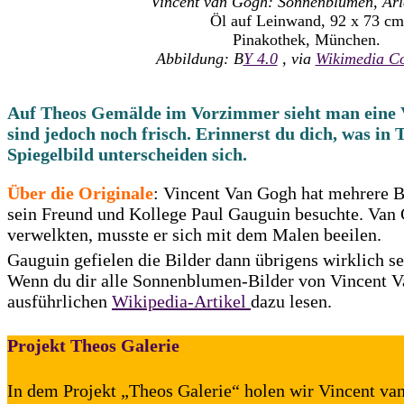
Vincent van Gogh: Sonnenblumen, Arl
Öl auf Leinwand, 92 x 73 cm
Pinakothek, München.
Abbildung: B
Y 4.0
, via
Wikimedia 
Auf Theos Gemälde im Vorzimmer sieht man eine V
sind jedoch noch frisch. Erinnerst du dich, was in 
Spiegelbild unterscheiden sich.
Über die Originale
: Vincent Van Gogh hat mehrere B
sein Freund und Kollege Paul Gauguin besuchte. Van G
verwelkten, musste er sich mit dem Malen beeilen.
Gauguin gefielen die Bilder dann übrigens wirklich s
Wenn du dir alle Sonnenblumen-Bilder von Vincent V
ausführlichen
Wikipedia-Artikel
dazu lesen.
Projekt Theos Galerie
In dem Projekt „Theos Galerie“ holen wir Vincent van 