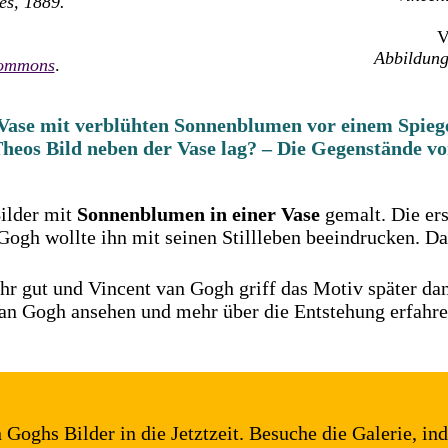
es, 1889.
V
Abbildun
Commons
.
ase mit verblühten Sonnenblumen vor einem Spiege
Theos Bild neben der Vase lag?
– Die Gegenstände vo
ilder mit
Sonnenblumen in einer Vase
gemalt. Die ers
ogh wollte ihn mit seinen Stillleben beeindrucken. Da
ehr gut und Vincent van Gogh griff das Motiv später d
an Gogh ansehen und mehr über die Entstehung erfahre
Goghs Bilder in die Jetztzeit. Besuche die Galerie, in