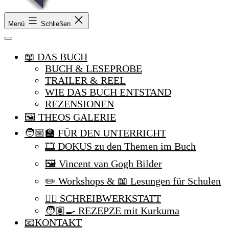
Theo,
Menü
Schließen
Tim,
Kurkuma
und
📖 DAS BUCH
ich
BUCH & LESEPROBE
TRAILER & REEL
WIE DAS BUCH ENTSTAND
REZENSIONEN
🖼️ THEOS GALERIE
🧑🏼‍🏫 FÜR DEN UNTERRICHT
🎞️ DOKUS zu den Themen im Buch
🖼️ Vincent van Gogh Bilder
✏️ Workshops & 📖 Lesungen für Schulen
✍🏼 SCHREIBWERKSTATT
🧑🏽‍🍳 REZEPZE mit Kurkuma
📧KONTAKT