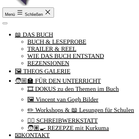
Theo,
Menü
Schließen
Tim,
Kurkuma
und
📖 DAS BUCH
ich
BUCH & LESEPROBE
TRAILER & REEL
WIE DAS BUCH ENTSTAND
REZENSIONEN
🖼️ THEOS GALERIE
🧑🏼‍🏫 FÜR DEN UNTERRICHT
🎞️ DOKUS zu den Themen im Buch
🖼️ Vincent van Gogh Bilder
✏️ Workshops & 📖 Lesungen für Schulen
✍🏼 SCHREIBWERKSTATT
🧑🏽‍🍳 REZEPZE mit Kurkuma
📧KONTAKT